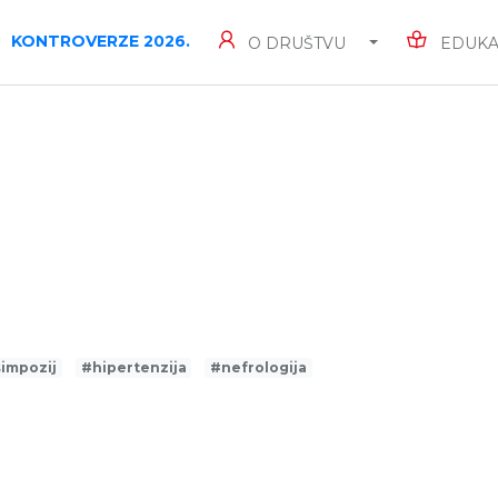
KONTROVERZE 2026.
O DRUŠTVU
EDUKA
simpozij
#hipertenzija
#nefrologija